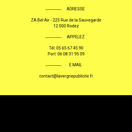
ADRESSE
ZA Bel Air - 225 Rue de la Sauvegarde
12 000 Rodez
APPELEZ
Tél.
05 65 67 45 90
Port.
06 08 31 95 09
E.MAIL
contact@lavergnepublicite.fr
2026
Mentions légales
Charte d'utilisation des données personnelles
Plan du site
|
Lavergne Publicité, enseigne lumineuse à ...