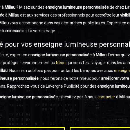
r à
Millau
? Misez sur des
enseigne lumineuse personnalisée
de chez La
sée
à
Millau
est aux services des professionnels pour
accroître leur visibil
illau
vous accompagne dans vos démarches publicitaires. Experts en
e
e lumineuse
soit à votre image.
té pour vos enseigne lumineuse personnal
cité, expert en
enseigne lumineuse personnalisée
à
Millau
. Démarquez
r protéger l'environnement au
Néon
qui nous fera voyager dans les ann
illau
. Nous n'en oublions pas pour autant les banques avec nos
enseign
ineuse personnalisée
, nous ferons de notre mieux pour
améliorer votre v
iens. Rapprochez-vous de Lavergne Publicité pour des
enseigne lumineu
seigne lumineuse personnalisée
, n'hésitez pas à nous
contacter
à
Millau