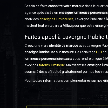
Besoin de
faire connaître votre marque
dans le quartie
agence spécialisée en
enseigne lumineuse personnali
choix des
enseignes lumineuses
, Lavergne Publicité à
M
mettent tout en œuvre à
Millau
pour que votre
enseign
Faites appel à Lavergne Publici
Créez une vraie
identité de marque
avec Lavergne Publi
enseigne lumineuse sur-mesure
. De l'éclairage
LED
pou
lumineuse personnalisée
saura vous rendre unique à
M
avec nos
totems lumineux
. Maitrisant les
enseigne lum
soumis à devis effectué gratuitement par nos technic
Pour toutes informations complémentaires sur nos
en