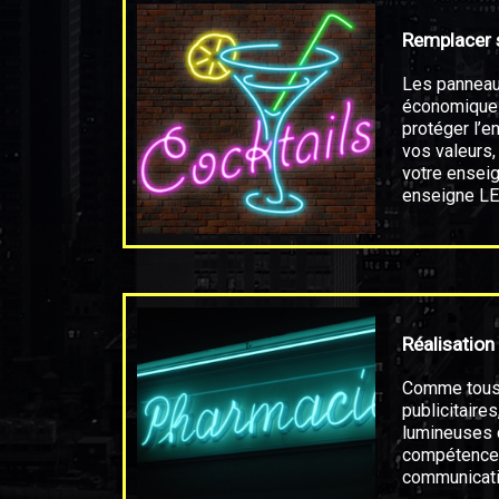
Remplacer 
Les panneau
économiques
protéger l’e
vos valeurs
votre enseig
enseigne L
Réalisatio
Comme tous
publicitaire
lumineuses
compétence
communicat