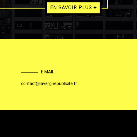
EN SAVOIR PLUS
E.MAIL
contact@lavergnepublicite.fr
|
s
Plan du site
Lavergne Publicité, enseigne lumineuse à ...