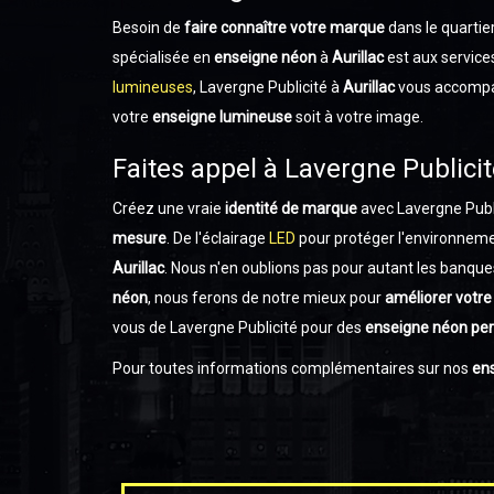
Besoin de
faire connaître votre marque
dans le quartie
spécialisée en
enseigne néon
à
Aurillac
est aux service
lumineuses
, Lavergne Publicité à
Aurillac
vous accompag
votre
enseigne lumineuse
soit à votre image.
Faites appel à Lavergne Publici
Créez une vraie
identité de marque
avec Lavergne Publi
mesure
. De l'éclairage
LED
pour protéger l'environnem
Aurillac
. Nous n'en oublions pas pour autant les banqu
néon
, nous ferons de notre mieux pour
améliorer votre v
vous de Lavergne Publicité pour des
enseigne néon
per
Pour toutes informations complémentaires sur nos
en