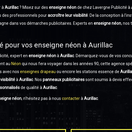
r à
Aurillac
? Misez sur des
enseigne néon
de chez Lavergne Publicité à
s des professionnels pour
accroître leur visibilité
. De la conception à l'in
ne dans vos démarches publicitaires. Experts en
enseigne néon
, nos
té pour vos enseigne néon à Aurillac
cité, expert en
enseigne néon
à
Aurillac
. Démarquez-vous de vos conc
ent au
Néon
qui nous fera voyager dans les années 90, cette agence spé
es avec nos
enseignes drapeau
ou encore les stations essence de
Aurill
isibilité
à
Aurillac
. Nos
panneaux publicitaires
sont soumis à devis effe
sonnalisés
de qualité à
Aurillac
.
seigne néon
, n'hésitez pas à nous
contacter
à
Aurillac
.