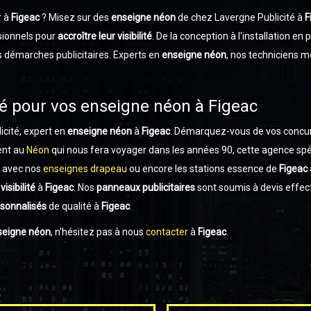
r à
Figeac
? Misez sur des
enseigne néon
de chez Lavergne Publicité à
F
sionnels pour
accroître leur visibilité
. De la conception à l'installation en
démarches publicitaires. Experts en
enseigne néon
, nos techniciens 
té pour vos enseigne néon à Figeac
cité, expert en
enseigne néon
à
Figeac
. Démarquez-vous de vos concu
ent au
Néon
qui nous fera voyager dans les années 90, cette agence spé
s avec nos
enseignes drapeau
ou encore les stations essence de
Figeac
isibilité
à
Figeac
. Nos
panneaux publicitaires
sont soumis à devis effec
sonnalisés
de qualité à
Figeac
.
seigne néon
, n'hésitez pas à nous
contacter
à
Figeac
.