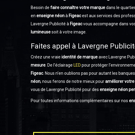
Besoin de
faire connaître votre marque
dans le quartie
en
enseigne néon
à
Figeac
est aux services des profes
Lavergne Publicité à
Figeac
vous accompagne dans vos 
lumineuse
soit à votre image.
Faites appel à Lavergne Publici
Créez une vraie
identité de marque
avec Lavergne Publi
mesure
. De l'éclairage
LED
pour protéger l'environnem
Figeac
. Nous n'en oublions pas pour autant les banque
néon
, nous ferons de notre mieux pour
améliorer votre v
vous de Lavergne Publicité pour des
enseigne néon
per
Pour toutes informations complémentaires sur nos
en