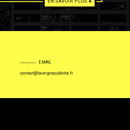
EN SAVOIR PLUS
E.MAIL
contact@lavergnepublicite.fr
|
s
Plan du site
Lavergne Publicité, enseigne lumineuse à ...